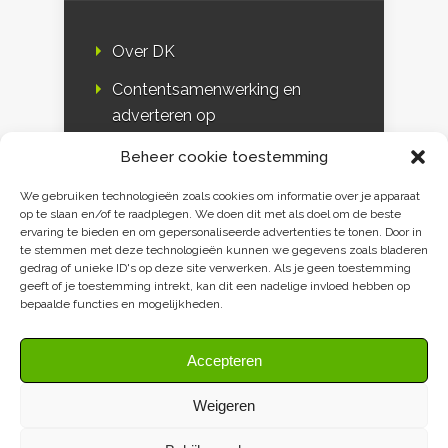
Over DK
Contentsamenwerking en
adverteren op
Duurzaamheidskompas
Beheer cookie toestemming
Bloggers
We gebruiken technologieën zoals cookies om informatie over je apparaat
op te slaan en/of te raadplegen. We doen dit met als doel om de beste
DK & media
ervaring te bieden en om gepersonaliseerde advertenties te tonen. Door in
te stemmen met deze technologieën kunnen we gegevens zoals bladeren
Disclaimer
gedrag of unieke ID's op deze site verwerken. Als je geen toestemming
geeft of je toestemming intrekt, kan dit een nadelige invloed hebben op
Privacy verklaring
bepaalde functies en mogelijkheden.
Contact
Accepteren
Weigeren