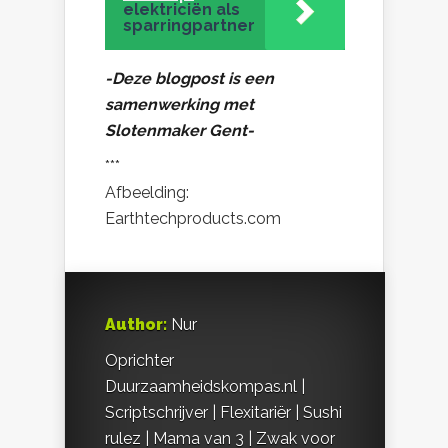
elektriciën als
sparringpartner
-Deze blogpost is een
samenwerking met
Slotenmaker Gent-
***
Afbeelding:
Earthtechproducts.com
Author:
Nur
Oprichter
Duurzaamheidskompas.nl |
Scriptschrijver | Flexitariër | Sushi
rulez | Mama van 3 | Zwak voor