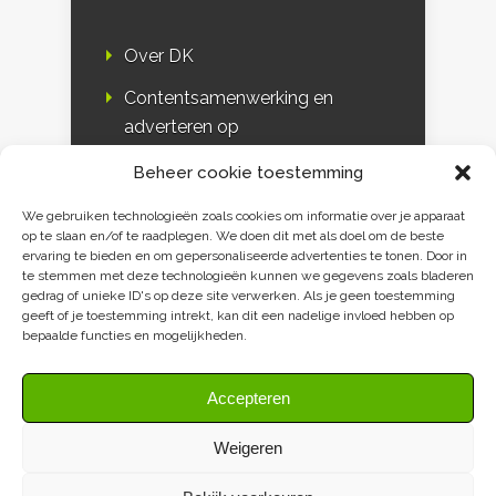
Over DK
Contentsamenwerking en
adverteren op
Duurzaamheidskompas
Beheer cookie toestemming
Bloggers
We gebruiken technologieën zoals cookies om informatie over je apparaat
op te slaan en/of te raadplegen. We doen dit met als doel om de beste
DK & media
ervaring te bieden en om gepersonaliseerde advertenties te tonen. Door in
te stemmen met deze technologieën kunnen we gegevens zoals bladeren
Disclaimer
gedrag of unieke ID's op deze site verwerken. Als je geen toestemming
geeft of je toestemming intrekt, kan dit een nadelige invloed hebben op
Privacy verklaring
bepaalde functies en mogelijkheden.
Contact
Accepteren
Weigeren