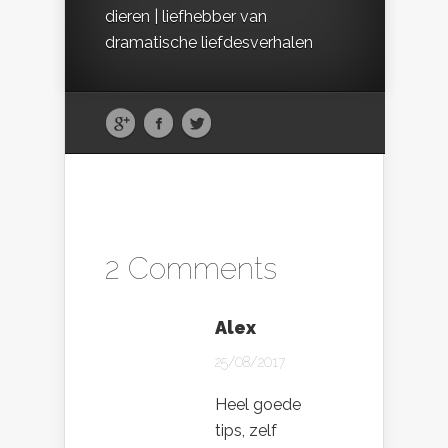
dieren | liefhebber van
dramatische liefdesverhalen
2 Comments
Alex
25/08/2017
Heel goede
tips, zelf