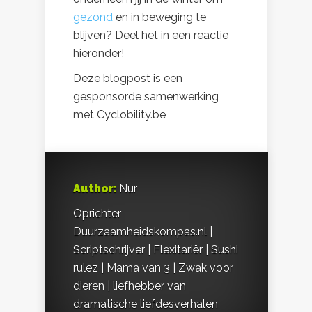
gezond
en in beweging te
blijven? Deel het in een reactie
hieronder!
Deze blogpost is een
gesponsorde samenwerking
met Cyclobility.be
Author:
Nur
Oprichter
Duurzaamheidskompas.nl |
Scriptschrijver | Flexitariër | Sushi
rulez | Mama van 3 | Zwak voor
dieren | liefhebber van
dramatische liefdesverhalen