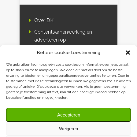
Over DK
Contentsamenwerking en
adverteren op
Duurzaamheidskompas
Beheer cookie toestemming
Bloggers
We gebruiken technologieën zoals cookies om informatie over je apparaat
op te slaan en/of te raadplegen. We doen dit met als doel om de beste
DK & media
ervaring te bieden en om gepersonaliseerde advertenties te tonen. Door in
te stemmen met deze technologieën kunnen we gegevens zoals bladeren
Disclaimer
gedrag of unieke ID's op deze site verwerken. Als je geen toestemming
geeft of je toestemming intrekt, kan dit een nadelige invloed hebben op
Privacy verklaring
bepaalde functies en mogelijkheden.
Contact
Accepteren
Weigeren