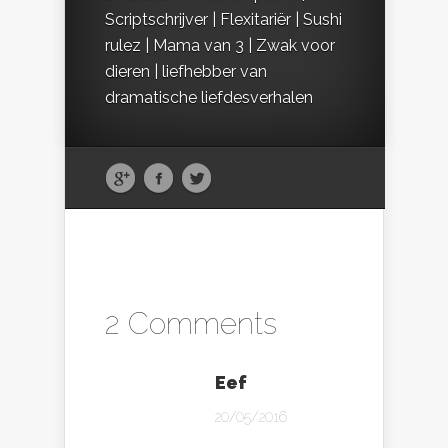
Scriptschrijver | Flexitariër | Sushi
rulez | Mama van 3 | Zwak voor
dieren | liefhebber van
dramatische liefdesverhalen
2 Comments
Eef
20/05/2016