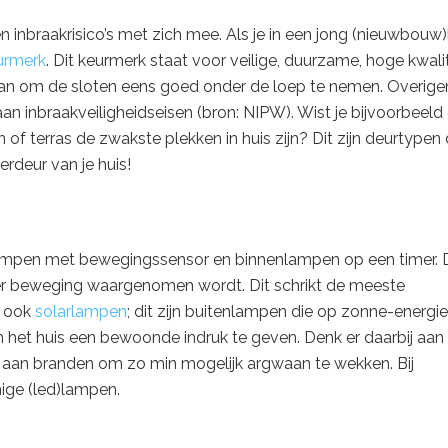
inbraakrisico’s met zich mee. Als je in een jong (nieuwbouw)
urmerk
. Dit keurmerk staat voor veilige, duurzame, hoge kwalit
 aan om de sloten eens goed onder de loep te nemen. Overige
n inbraakveiligheidseisen (bron: NIPW). Wist je bijvoorbeeld
of terras de zwakste plekken in huis zijn? Dit zijn deurtypen 
erdeur van je huis!
nlampen met bewegingssensor en binnenlampen op een timer. 
er beweging waargenomen wordt. Dit schrikt de meeste
n ook
solarlampen
; dit zijn buitenlampen die op zonne-energie
het huis een bewoonde indruk te geven. Denk er daarbij aan
 aan branden om zo min mogelijk argwaan te wekken. Bij
ige (led)lampen.