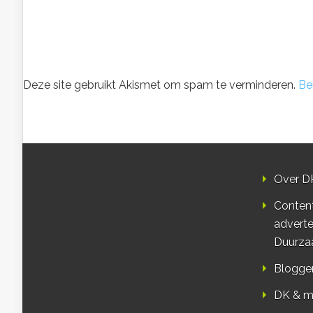
Deze site gebruikt Akismet om spam te verminderen.
Be
Over D
Conten
adverte
Duurza
Blogge
DK & m