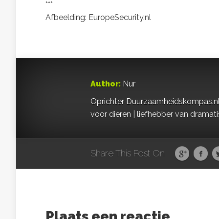
***
Afbeelding: EuropeSecurity.nl
Author:
Nur
Oprichter Duurzaamheidskompas.nl | S
voor dieren | liefhebber van dramat
Share This Post On
Plaats een reactie