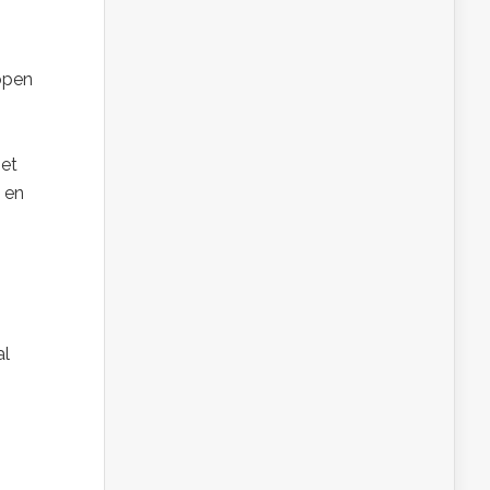
lopen
n
met
 en
al