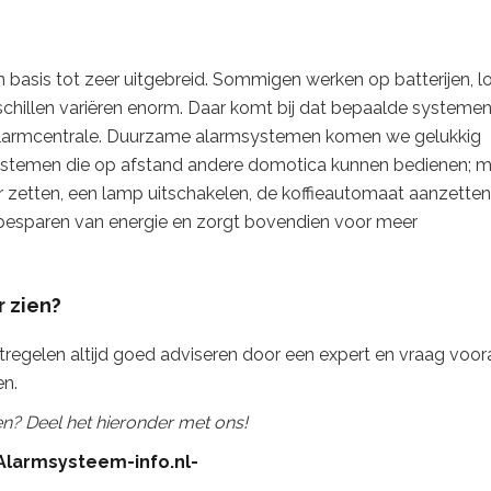
an basis tot zeer uitgebreid. Sommigen werken op batterijen, 
rschillen variëren enorm. Daar komt bij dat bepaalde systeme
larmcentrale. Duurzame alarmsystemen komen we gelukkig
msystemen die op afstand andere domotica kunnen bedienen; 
r zetten, een lamp uitschakelen, de koffieautomaat aanzetten
 besparen van energie en zorgt bovendien voor meer
 zien?
regelen altijd goed adviseren door een expert en vraag voor
en.
en? Deel het hieronder met ons!
Alarmsysteem-info.nl-