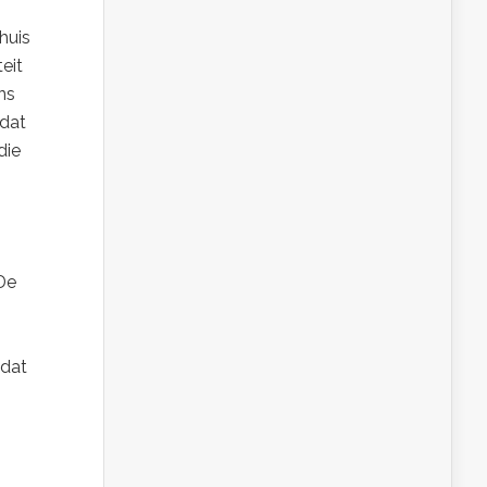
huis
eit
ns
 dat
die
De
 dat