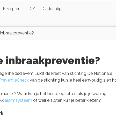
Recepten
DIY
Cadeautips
inbraakpreventie?
 inbraakpreventie?
genheidsdieven.” Luidt de kreet van stichting De Nationale
PreventieCheck
van de stichting kun je heel eenvoudig zien h
manier? Waar kun je het beste op letten als je je woning
elk
alarmsysteem
of welke sloten kun je beter kiezen?
rk