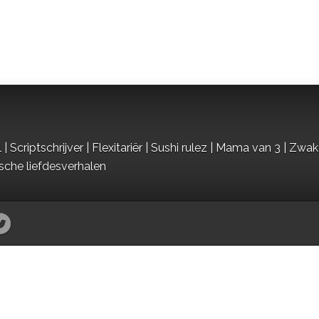
criptschrijver | Flexitariër | Sushi rulez | Mama van 3 | Zwak
ische liefdesverhalen