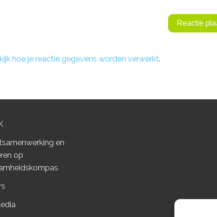
kijk hoe je reactie gegevens worden verwerkt
.
K
tsamenwerking en
ren op
amheidskompas
rs
edia