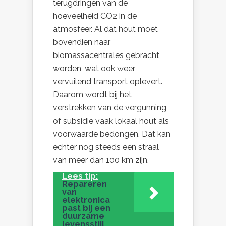
terugdringen van de
hoeveelheid CO2 in de
atmosfeer. Al dat hout moet
bovendien naar
biomassacentrales gebracht
worden, wat ook weer
vervuilend transport oplevert.
Daarom wordt bij het
verstrekken van de vergunning
of subsidie vaak lokaal hout als
voorwaarde bedongen. Dat kan
echter nog steeds een straal
van meer dan 100 km zijn.
Lees tip:
Repareren
van
elektronica
past bij een
duurzame
levensstijl