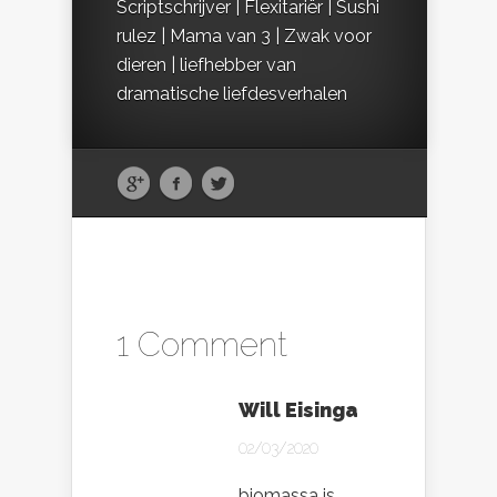
Scriptschrijver | Flexitariër | Sushi
rulez | Mama van 3 | Zwak voor
dieren | liefhebber van
dramatische liefdesverhalen
1 Comment
Will Eisinga
02/03/2020
biomassa is