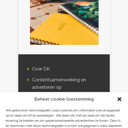
Over DK
Contentsamenwerking en
adverteren op
Duurzaamheidskompas
Beheer cookie toestemming
Bloggers
We gebruiken technologieën zoals cookies om informatie over je apparaat
op te slaan en/of te raadplegen. We doen dit met als doel om de beste
DK & media
ervaring te bieden en om gepersonaliseerde advertenties te tonen. Door in
te stemmen met deze technologieën kunnen we gegevens zoals bladeren
Disclaimer