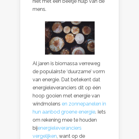
niet met een beetje hulp van de
mens.
Al jaren is biomassa verreweg
de populairste ‘duurzame’ vorm
van energie. Dat betekent dat
energieleveranciers dit op één
hoop gooien met energie van
windmolens
en zonnepanelen in
hun aanbod groene energie
. Iets
om rekening mee te houden
bij
energieleveranciers
vergelijken
, want op de