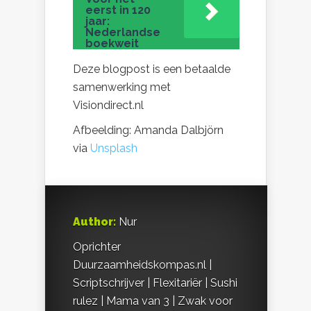
eerst in 120
jaar:
Nederlandse
boekweit
Deze blogpost is een betaalde
samenwerking met
Visiondirect.nl
Afbeelding: Amanda Dalbjörn
via
Unsplash
Author:
Nur
Oprichter
Duurzaamheidskompas.nl |
Scriptschrijver | Flexitariër | Sushi
rulez | Mama van 3 | Zwak voor