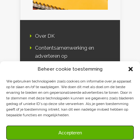
Over DK
Contentsamenwerking en
adverteren op
Duurzaamheidskompas
Beheer cookie toestemming
Bloggers
We gebruiken technologieën zoals cookies om informatie over je apparaat
op te slaan en/of te raadplegen. We doen dit met als doel om de beste
DK & media
ervaring te bieden en om gepersonaliseerde advertenties te tonen. Door in
te stemmen met deze technologieën kunnen we gegevens zoals bladeren
Disclaimer
gedrag of unieke ID's op deze site verwerken. Als je geen toestemming
geeft of je toestemming intrekt, kan dit een nadelige invloed hebben op
Privacy verklaring
bepaalde functies en mogelijkheden.
Contact
Accepteren