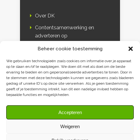
Over DK
Contentsamenwerking en
adverteren op
Duurzaamheidskompas
Beheer cookie toestemming
Bloggers
We gebruiken technologieën zoals cookies om informatie over je apparaat
op te slaan en/of te raadplegen. We doen dit met als doel om de beste
DK & media
ervaring te bieden en om gepersonaliseerde advertenties te tonen. Door in
te stemmen met deze technologieën kunnen we gegevens zoals bladeren
Disclaimer
gedrag of unieke ID's op deze site verwerken. Als je geen toestemming
geeft of je toestemming intrekt, kan dit een nadelige invloed hebben op
Privacy verklaring
bepaalde functies en mogelijkheden.
Contact
Accepteren
Weigeren