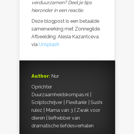
verduurzamen? Deel je tips
hieronder in een reactie.
Deze blogpost is een betaalde
samenwerking met Zonnegilde
Afbeelding: Alesia Kazantceva
via
Unsplash
Author:
Nur
Oprichter
Duurzaamheidskompas.nl |
Scriptschrijver | Flexitariër | Sushi
rulez | Mama van 3 | Zwak voor
dieren | liefhebber van
dramatische liefdesverhalen