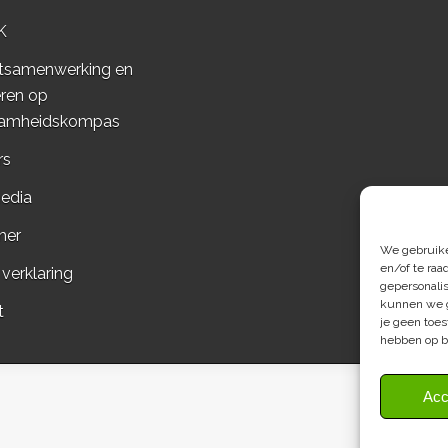
K
tsamenwerking en
ren op
amheidskompas
rs
edia
mer
We gebruiken
en/of te raa
 verklaring
gepersonali
kunnen we g
t
je geen toes
hebben op b
Acc