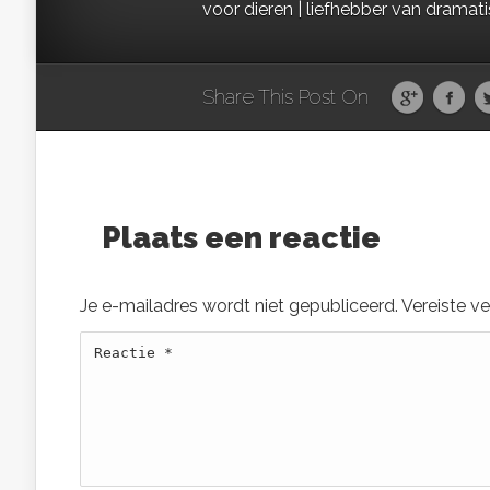
voor dieren | liefhebber van dramat
Share This Post On
Plaats een reactie
Je e-mailadres wordt niet gepubliceerd.
Vereiste v