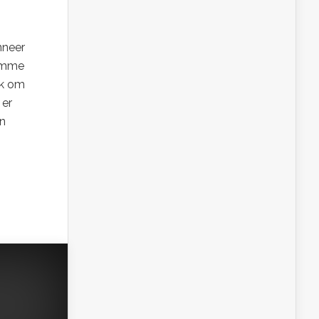
nneer
limme
ok om
 er
en