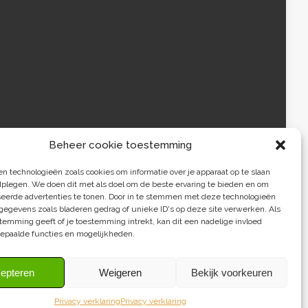
Beheer cookie toestemming
 technologieën zoals cookies om informatie over je apparaat op te slaan
dplegen. We doen dit met als doel om de beste ervaring te bieden en om
seerde advertenties te tonen. Door in te stemmen met deze technologieën
egevens zoals bladeren gedrag of unieke ID's op deze site verwerken. Als
temming geeft of je toestemming intrekt, kan dit een nadelige invloed
epaalde functies en mogelijkheden.
epteren
Weigeren
Bekijk voorkeuren
Duurzaamheidskompas 2009-2026
Privacy verklaring
Privacy verklaring