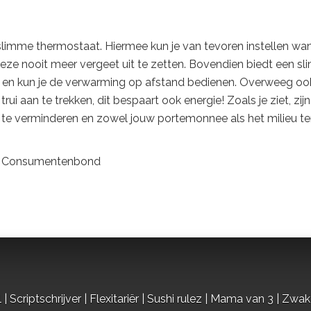
limme thermostaat. Hiermee kun je van tevoren instellen wa
eze nooit meer vergeet uit te zetten. Bovendien biedt een s
ik en kun je de verwarming op afstand bedienen. Overweeg o
i aan te trekken, dit bespaart ook energie! Zoals je ziet, zijn
te verminderen en zowel jouw portemonnee als het milieu t
an Consumentenbond
criptschrijver | Flexitariër | Sushi rulez | Mama van 3 | Zwak