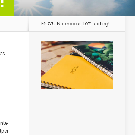
!
MOYU Notebooks 10% korting!
ies
ënte
elpen