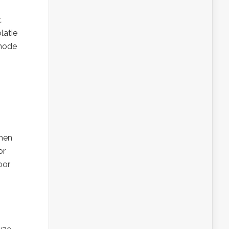
t
latie
thode
chen
or
oor