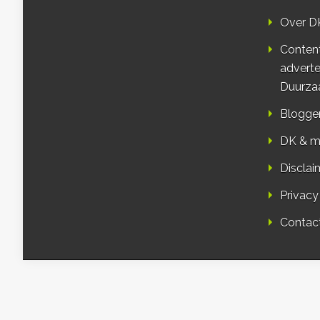
Over D
Conten
adverte
Duurza
Blogge
DK & m
Disclai
Privacy
Contac