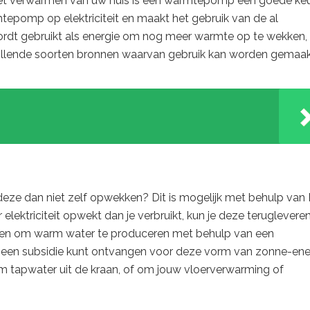
j het verwarmen van uw huis is een warmtepomp een goede ke
mtepomp op elektriciteit en maakt het gebruik van de al
rdt gebruikt als energie om nog meer warmte op te wekken,
rschillende soorten bronnen waarvan gebruik kan worden gemaak
je deze dan niet zelf opwekken? Dit is mogelijk met behulp van
elektriciteit opwekt dan je verbruikt, kun je deze teruglevere
en om warm water te produceren met behulp van een
je een subsidie kunt ontvangen voor deze vorm van zonne-ene
 tapwater uit de kraan, of om jouw vloerverwarming of