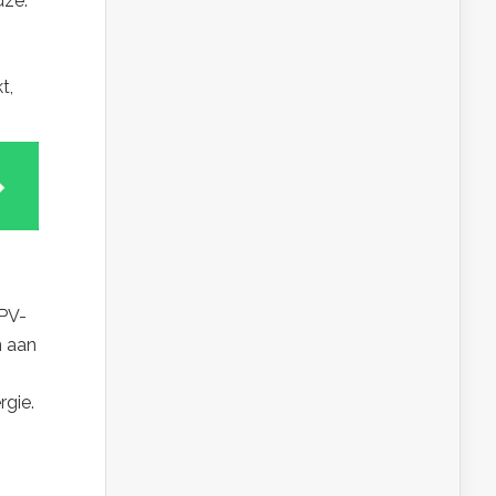
uze.
t,
 PV-
n aan
rgie.