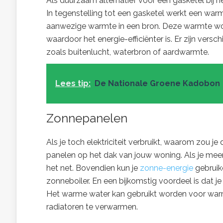
Als duurzaam alternatief voor een gasketel bi
In tegenstelling tot een gasketel werkt een war
aanwezige warmte in een bron. Deze warmte wo
waardoor het energie-efficiënter is. Er zijn ve
zoals buitenlucht, waterbron of aardwarmte.
Lees tip:
De Nationale Groene Kadobon
Zonnepanelen
Als je toch elektriciteit verbruikt, waarom zou 
panelen op het dak van jouw woning. Als je meer 
het net. Bovendien kun je
zonne-energie
gebruik
zonneboiler. En een bijkomstig voordeel is dat 
Het warme water kan gebruikt worden voor warm
radiatoren te verwarmen.