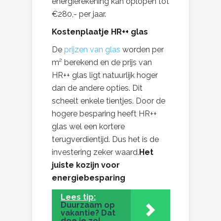
energierekening kan oplopen tot
€280,- per jaar.
Kostenplaatje HR++ glas
De
prijzen van glas
worden per
m² berekend en de prijs van
HR++ glas ligt natuurlijk hoger
dan de andere opties. Dit
scheelt enkele tientjes. Door de
hogere besparing heeft HR++
glas wel een kortere
terugverdientijd. Dus het is de
investering zeker waard.
Het
juiste kozijn voor
energiebesparing
Lees tip:
Duurzaam op
vakantie? Dat
doe je zo!