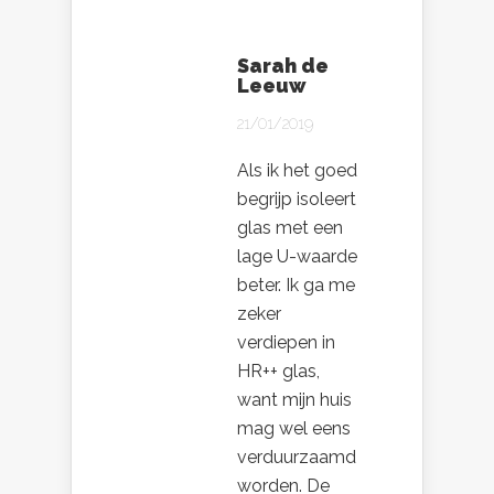
Sarah de
Leeuw
21/01/2019
Als ik het goed
begrijp isoleert
glas met een
lage U-waarde
beter. Ik ga me
zeker
verdiepen in
HR++ glas,
want mijn huis
mag wel eens
verduurzaamd
worden. De