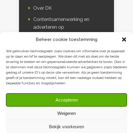
Over DK
Contentsamenwerking en
adverteren op
Duurzaamheidskompas
Beheer cookie toestemming
Bloggers
We gebruiken technologieën zoals cookies om informatie over je apparaat
op te slaan en/of te raadplegen. We doen dit met als doel om de beste
DK & media
ervaring te bieden en om gepersonaliseerde advertenties te tonen. Door in
te stemmen met deze technologieën kunnen we gegevens zoals bladeren
Disclaimer
gedrag of unieke ID's op deze site verwerken. Als je geen toestemming
geeft of je toestemming intrekt, kan dit een nadelige invloed hebben op
Privacy verklaring
bepaalde functies en mogelijkheden.
Contact
Accepteren
Weigeren
Bekijk voorkeuren
Duurzaamheidskompas 2009-2026