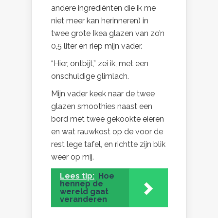
andere ingrediënten die ik me
niet meer kan herinneren) in
twee grote Ikea glazen van zo’n
0,5 liter en riep mijn vader.
“Hier, ontbijt,” zei ik, met een
onschuldige glimlach.
Mijn vader keek naar de twee
glazen smoothies naast een
bord met twee gekookte eieren
en wat rauwkost op de voor de
rest lege tafel, en richtte zijn blik
weer op mij.
Lees tip:
Hoe
hennep de
wereld gaat
veranderen