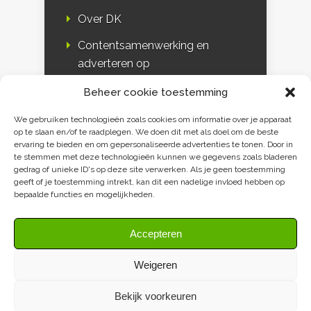
Over DK
Contentsamenwerking en
adverteren op
Duurzaamheidskompas
Beheer cookie toestemming
Bloggers
We gebruiken technologieën zoals cookies om informatie over je apparaat
op te slaan en/of te raadplegen. We doen dit met als doel om de beste
DK & media
ervaring te bieden en om gepersonaliseerde advertenties te tonen. Door in
te stemmen met deze technologieën kunnen we gegevens zoals bladeren
Disclaimer
gedrag of unieke ID's op deze site verwerken. Als je geen toestemming
geeft of je toestemming intrekt, kan dit een nadelige invloed hebben op
Privacy verklaring
bepaalde functies en mogelijkheden.
Contact
Accepteren
Weigeren
Bekijk voorkeuren
Duurzaamheidskompas 2009-2026