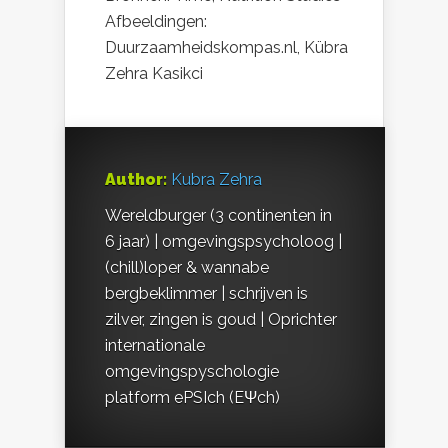
Afbeeldingen:
Duurzaamheidskompas.nl, Kübra
Zehra Kasikci
Author:
Kubra Zehra
Wereldburger (3 continenten in
6 jaar) | omgevingspsycholoog |
(chill)loper & wannabe
bergbeklimmer | schrijven is
zilver, zingen is goud | Oprichter
internationale
omgevingspyschologie
platform ePSIch (EΨch)