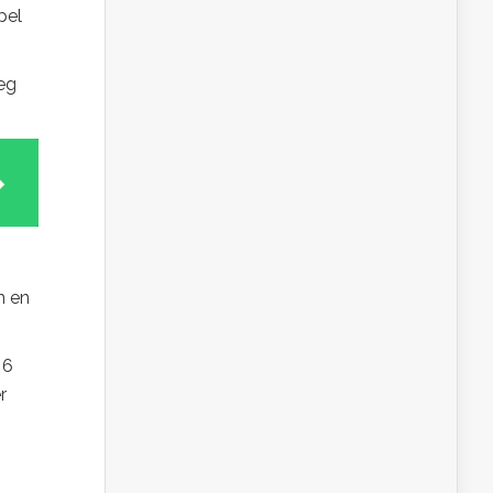
pel
oeg
n en
 6
r