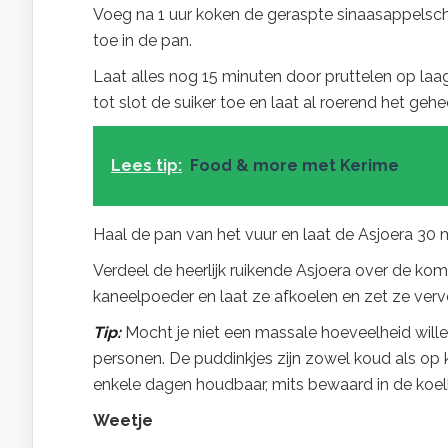
Voeg na 1 uur koken de geraspte sinaasappelschil,
toe in de pan.
Laat alles nog 15 minuten door pruttelen op laag
tot slot de suiker toe en laat al roerend het geh
Lees tip:
Food & more met Kerime
Haal de pan van het vuur en laat de Asjoera 30 
Verdeel de heerlijk ruikende Asjoera over de k
kaneelpoeder en laat ze afkoelen en zet ze vervo
Tip:
Mocht je niet een massale hoeveelheid wille
personen. De puddinkjes zijn zowel koud als op 
enkele dagen houdbaar, mits bewaard in de koel
Weetje