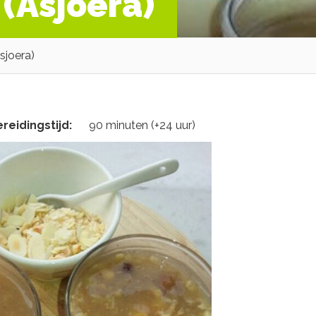
 (Asjoera)
sjoera)
reidingstijd:
90 minuten (+24 uur)