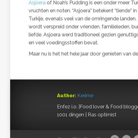
Asjoera
of Noah’s Pudding is een onder meer Tur
vruchten en noten. “Asjoera” betekent “tiende” in 
Turkije, evenals veel van de omringende landen.
wordt verspreid onder vrienden, familieleden, bu
liefde. Asjoera werd traditioneel gezien genuttig
en veel voedingsstoffen bevat.
Maar nu is het het hele jaar door genieten van 
Author:
Kerime
Enfez i.o. |Food lover & Food blogge
1001 dingen | Ras optimist