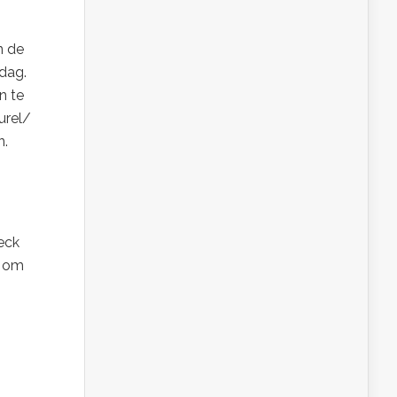
n de
dag.
n te
urel/
n.
eck
t om