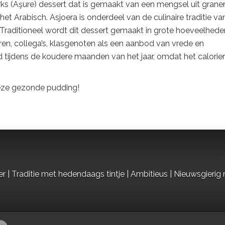
ks (Aşure) dessert dat is gemaakt van een mengsel uit grane
het Arabisch. Asjoera is onderdeel van de culinaire traditie va
 Traditioneel wordt dit dessert gemaakt in grote hoeveelhede
ren, collega’s, klasgenoten als een aanbod van vrede en
d tijdens de koudere maanden van het jaar, omdat het calorieri
deze gezonde pudding!
r | Traditie met hedendaags tintje | Ambitieus | Nieuwsgierig 