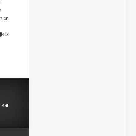
n,
n
n en
jk is
naar