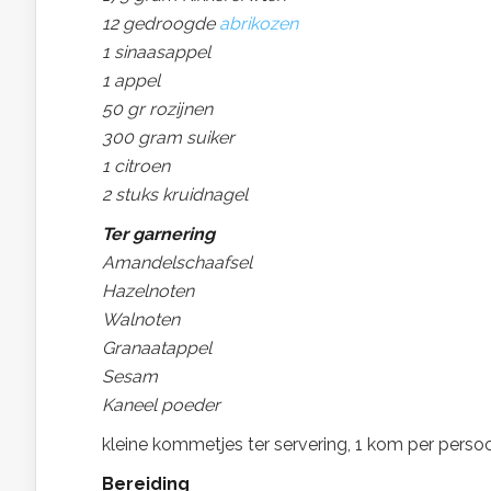
12 gedroogde
abrikozen
1 sinaasappel
1 appel
50 gr rozijnen
300 gram suiker
1 citroen
2 stuks kruidnagel
Ter garnering
Amandelschaafsel
Hazelnoten
Walnoten
Granaatappel
Sesam
Kaneel poeder
kleine kommetjes ter servering, 1 kom per perso
Bereiding