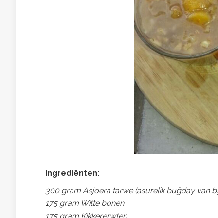
Ingrediënten:
300 gram Asjoera tarwe (asurelik buğday van bij
175 gram Witte bonen
175 gram Kikkererwten