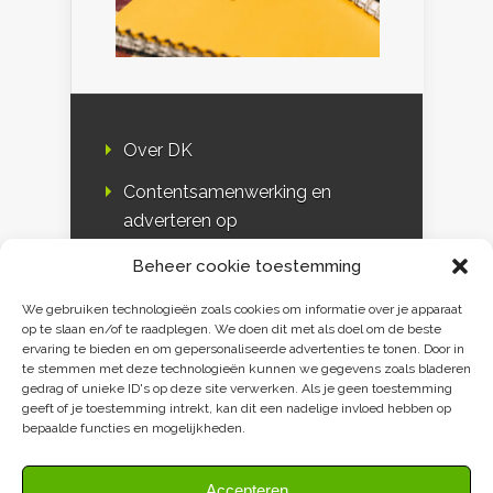
Over DK
Contentsamenwerking en
adverteren op
Duurzaamheidskompas
Beheer cookie toestemming
Bloggers
We gebruiken technologieën zoals cookies om informatie over je apparaat
op te slaan en/of te raadplegen. We doen dit met als doel om de beste
DK & media
ervaring te bieden en om gepersonaliseerde advertenties te tonen. Door in
te stemmen met deze technologieën kunnen we gegevens zoals bladeren
Disclaimer
gedrag of unieke ID's op deze site verwerken. Als je geen toestemming
geeft of je toestemming intrekt, kan dit een nadelige invloed hebben op
Privacy verklaring
bepaalde functies en mogelijkheden.
Contact
Accepteren