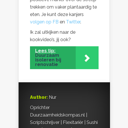
trekken om vaker plantaardig te
eten. Je kunt deze kanjers
volgen op FB
en
Twitter
.
Ik zal uitkijken naar de
kookvideo’s, jij ook?
Lees tip:
Duurzaam
isoleren bij
renovatie
Author:
Nur
Oprichter
Duurzaamheidskompas.nl |
Scriptschrijver | Flexitariër | Sushi