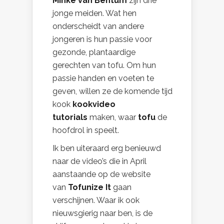
Minke
van Bentum
zijn drie
jonge meiden. Wat hen
onderscheidt van andere
jongeren is hun passie voor
gezonde, plantaardige
gerechten van tofu. Om hun
passie handen en voeten te
geven,
willen ze de komende tijd
kook
kookvideo
tutorials
maken, waar
tofu
de
hoofdrol in speelt.
Ik ben uiteraard erg benieuwd
naar de video’s die in April
aanstaande op de website
van
Tofunize It
gaan
verschijnen. Waar ik ook
nieuwsgierig naar ben, is de