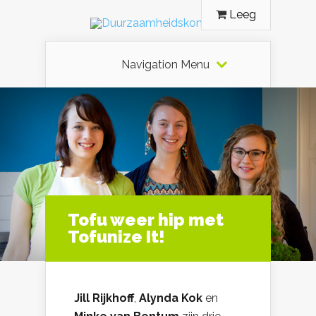
Leeg
Navigation Menu
Tofu weer hip met
Tofunize It!
Jill Rijkhoff
,
Alynda Kok
en