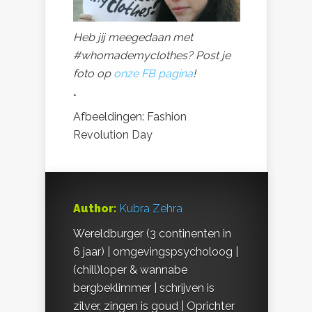
Heb jij meegedaan met
#whomademyclothes? Post je
foto op
onze FB pagina
!
*
Afbeeldingen: Fashion
Revolution Day
Author:
Kubra Zehra
Wereldburger (3 continenten in
6 jaar) | omgevingspsycholoog |
(chill)loper & wannabe
bergbeklimmer | schrijven is
zilver, zingen is goud | Oprichter