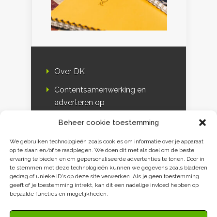
Over DK
Contentsamenwerking en
adverteren op
Duurzaamheidskompas
Beheer cookie toestemming
Bloggers
We gebruiken technologieën zoals cookies om informatie over je apparaat
op te slaan en/of te raadplegen. We doen dit met als doel om de beste
DK & media
ervaring te bieden en om gepersonaliseerde advertenties te tonen. Door in
te stemmen met deze technologieën kunnen we gegevens zoals bladeren
Disclaimer
gedrag of unieke ID's op deze site verwerken. Als je geen toestemming
geeft of je toestemming intrekt, kan dit een nadelige invloed hebben op
Privacy verklaring
bepaalde functies en mogelijkheden.
Contact