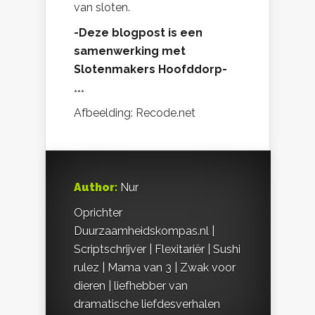
van sloten.
-Deze blogpost is een
samenwerking met
Slotenmakers Hoofddorp-
***
Afbeelding: Recode.net
Author:
Nur
Oprichter
Duurzaamheidskompas.nl |
Scriptschrijver | Flexitariër | Sushi
rulez | Mama van 3 | Zwak voor
dieren | liefhebber van
dramatische liefdesverhalen