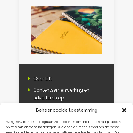
Over DK
Contentsamenwerking en
adverteren op
Duurzaamheidskompas
Beheer cookie toestemming
Bloggers
We gebruiken technologieën zoals cookies om informatie over je apparaat
op te slaan en/of te raadplegen. We doen dit met als doel om de beste
DK & media
ervaring te bieden en om gepersonaliseerde advertenties te tonen. Door in