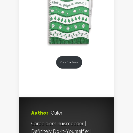
Geef cadeau
Author:
Güler
Carpe diem huismoeder |
Definitely Do-it-Yourself'er |