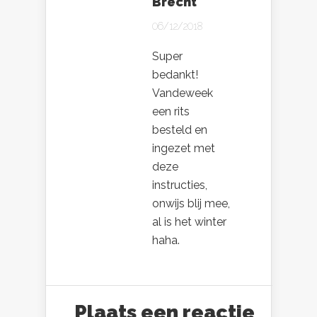
Brecht
06/12/2018
Super
bedankt!
Vandeweek
een rits
besteld en
ingezet met
deze
instructies,
onwijs blij mee,
al is het winter
haha.
Plaats een reactie