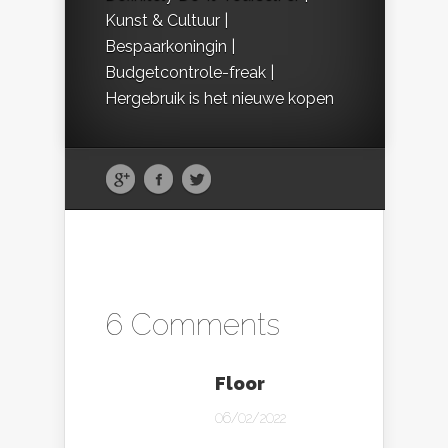
Kunst & Cultuur |
Bespaarkoningin |
Budgetcontrole-freak |
Hergebruik is het nieuwe kopen
6 Comments
Floor
06/02/2022