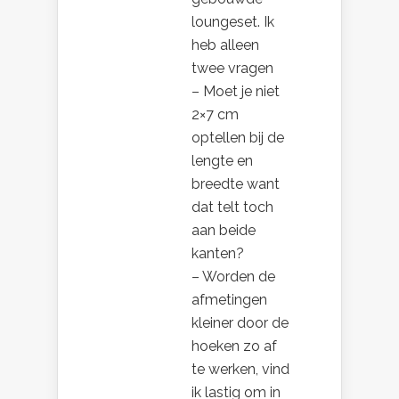
loungeset. Ik
heb alleen
twee vragen
– Moet je niet
2×7 cm
optellen bij de
lengte en
breedte want
dat telt toch
aan beide
kanten?
– Worden de
afmetingen
kleiner door de
hoeken zo af
te werken, vind
ik lastig om in