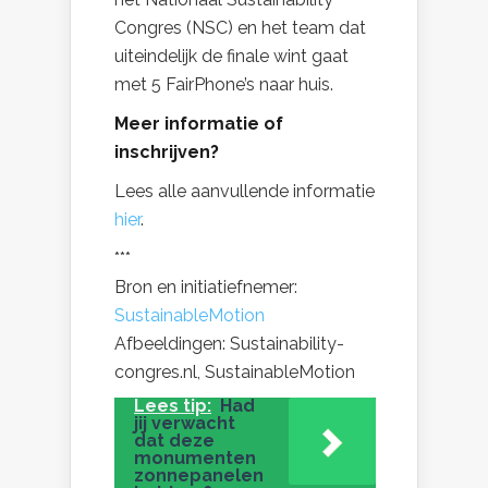
Congres (NSC) en het team dat
uiteindelijk de finale wint gaat
met 5 FairPhone’s naar huis.
Meer informatie of
inschrijven?
Lees alle aanvullende informatie
hier
.
***
Bron en initiatiefnemer:
SustainableMotion
Afbeeldingen: Sustainability-
congres.nl, SustainableMotion
Lees tip:
Had
jij verwacht
dat deze
monumenten
zonnepanelen