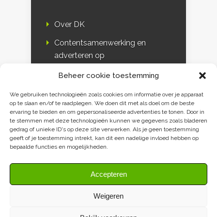
Over DK
Contentsamenwerking en
adverteren op
Duurzaamheidskompas
Beheer cookie toestemming
Bloggers
We gebruiken technologieën zoals cookies om informatie over je apparaat
op te slaan en/of te raadplegen. We doen dit met als doel om de beste
DK & media
ervaring te bieden en om gepersonaliseerde advertenties te tonen. Door in
te stemmen met deze technologieën kunnen we gegevens zoals bladeren
Disclaimer
gedrag of unieke ID's op deze site verwerken. Als je geen toestemming
geeft of je toestemming intrekt, kan dit een nadelige invloed hebben op
Privacy verklaring
bepaalde functies en mogelijkheden.
Contact
Accepteren
Weigeren