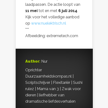
laadpassen. De actie loopt van
11 mei
tot en met
6 juli 2014
.
Kijk voor het volledige aanbod
op
www.nuelektrisch.nl
***
Afbeelding: extremetech.com
Author:
Nur
Oprichter
Duurzaamheidskompas.nl |
Scriptschrijver | Flexitariër | Sushi
rulez | Mama van 3 | Zwak voor
dieren | liefhebber van
dramatische liefdesverhalen