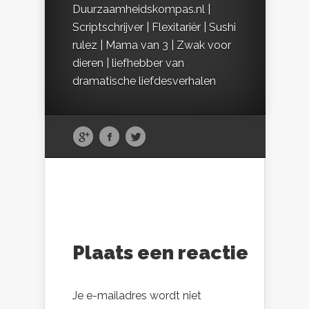
Duurzaamheidskompas.nl |
Scriptschrijver | Flexitariër | Sushi
rulez | Mama van 3 | Zwak voor
dieren | liefhebber van
dramatische liefdesverhalen
Plaats een reactie
Je e-mailadres wordt niet