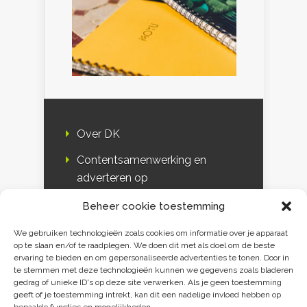
Over DK
Contentsamenwerking en
adverteren op
Duurzaamheidskompas
Beheer cookie toestemming
Bloggers
We gebruiken technologieën zoals cookies om informatie over je apparaat
op te slaan en/of te raadplegen. We doen dit met als doel om de beste
DK & media
ervaring te bieden en om gepersonaliseerde advertenties te tonen. Door in
te stemmen met deze technologieën kunnen we gegevens zoals bladeren
Disclaimer
gedrag of unieke ID's op deze site verwerken. Als je geen toestemming
geeft of je toestemming intrekt, kan dit een nadelige invloed hebben op
Privacy verklaring