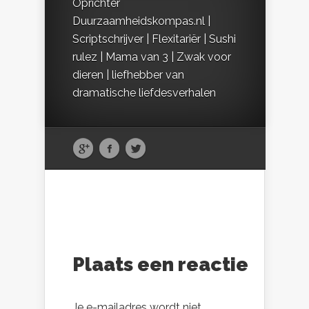
Oprichter
Duurzaamheidskompas.nl |
Scriptschrijver | Flexitariër | Sushi
rulez | Mama van 3 | Zwak voor
dieren | liefhebber van
dramatische liefdesverhalen
Plaats een reactie
Je e-mailadres wordt niet