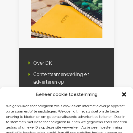
Over DK
Contentsamenwerking en
adverteren op
Duurzaamheidskompas
Beheer cookie toestemming
Bloggers
We gebruiken technologieën zoals cookies om informatie over je apparaat
op te slaan en/of te raadplegen. We doen dit met als doel om de beste
DK & media
ervaring te bieden en om gepersonaliseerde advertenties te tonen. Door in
te stemmen met deze technologieën kunnen we gegevens zoals bladeren
Disclaimer
gedrag of unieke ID's op deze site verwerken. Als je geen toestemming
geeft of je toestemming intrekt, kan dit een nadelige invloed hebben op