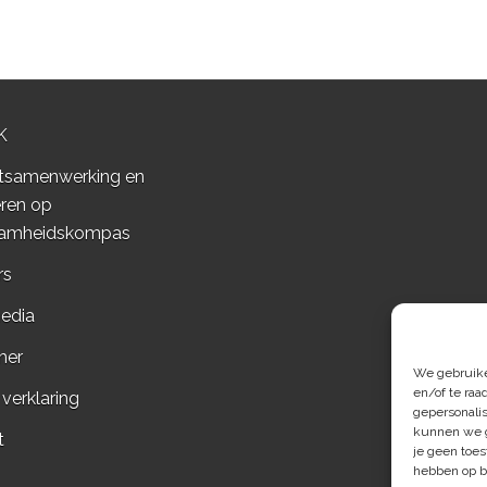
K
tsamenwerking en
ren op
amheidskompas
rs
edia
mer
We gebruiken
en/of te raa
 verklaring
gepersonali
kunnen we g
t
je geen toes
hebben op b