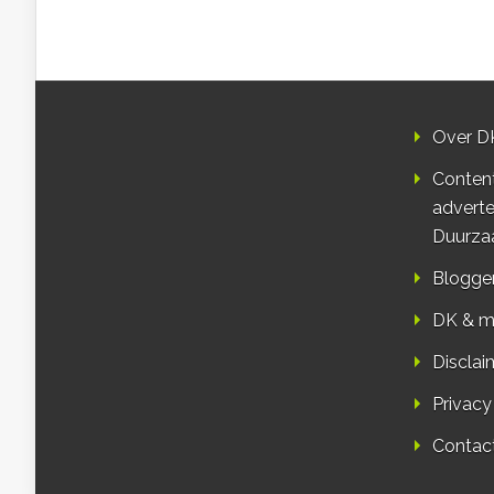
Over D
Conten
adverte
Duurza
Blogge
DK & m
Disclai
Privacy
Contac