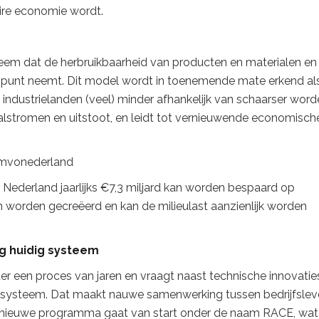
aire economie wordt.
eem dat de herbruikbaarheid van producten en materialen en
gspunt neemt. Dit model wordt in toenemende mate erkend al
ndustrielanden (veel) minder afhankelijk van schaarser wor
alstromen en uitstoot, en leidt tot vernieuwende economisch
Nederland jaarlijks €7,3 miljard kan worden bespaard op
 worden gecreëerd en kan de milieulast aanzienlijk worden
ng huidig systeem
hter een proces van jaren en vraagt naast technische innovatie
systeem. Dat maakt nauwe samenwerking tussen bedrijfslev
et nieuwe programma gaat van start onder de naam RACE, wat