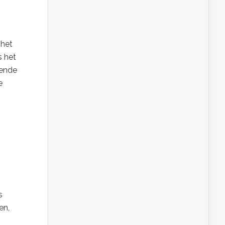
 het
s het
dende
e
s
en,