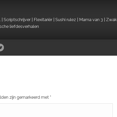
criptschrijver | Flexitariër | Sushi rulez | Mama van 3 | Zwak
ische liefdesverhalen
elden zijn gemarkeerd met
*