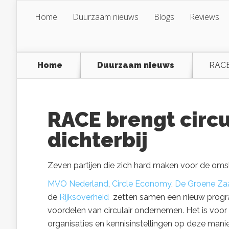
Home
Duurzaam nieuws
Blogs
Reviews
Home
Duurzaam nieuws
RACE 
RACE brengt circ
dichterbij
Zeven partijen die zich hard maken voor de om
MVO Nederland
,
Circle Economy
,
De Groene Za
de
Rijksoverheid
zetten samen een nieuw prog
voordelen van circulair ondernemen. Het is voor 
organisaties en kennisinstellingen op deze man