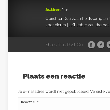
Author:
Nur
Oprichter Duurzaamheidskompas.nl | S
voor dieren | liefhebber van dramat
Share This Post On
Plaats een reactie
Je e-mailadres wordt niet gepubliceerd.
Vereiste v