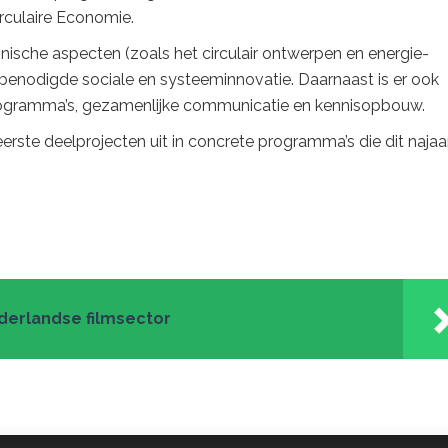
irculaire Economie.
ische aspecten (zoals het circulair ontwerpen en energie-
 benodigde sociale en systeeminnovatie. Daarnaast is er ook
rogramma’s, gezamenlijke communicatie en kennisopbouw.
ste deelprojecten uit in concrete programma’s die dit najaa
derlandse filmsector