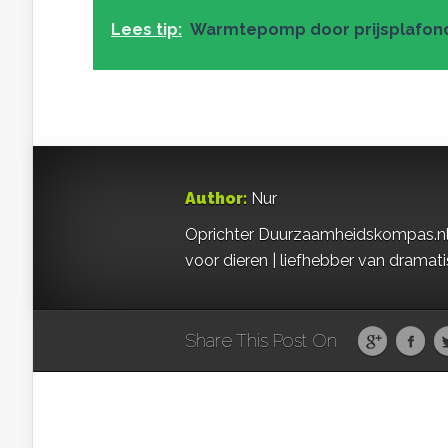
Lees tip:
Warmtepomp door prijsplafond
Author:
Nur
Oprichter Duurzaamheidskompas.nl | S
voor dieren | liefhebber van dramat
Share This Post On