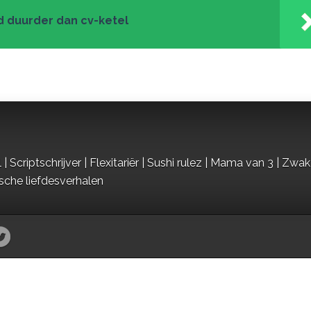
 duurder dan cv-ketel
criptschrijver | Flexitariër | Sushi rulez | Mama van 3 | Zwak
ische liefdesverhalen