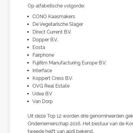
Op alfabetische volgorde:
CONO Kaasmakers
De Vegetarische Slager
Direct Current B.V.
Dopper B.V.
Eosta
Fairphone
Fujifilm Manufacturing Europe B.V.
Interface
Koppert Cress B.V.
OVG Real Estate
Udea B.V
Van Dorp
Uit deze Top 12 worden drie genomineerden ge
Ondernemerschap 2016. Het bestuur van de Konin
tweede helft van april bekend.