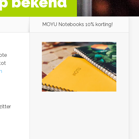
p bekend
MOYU Notebooks 10% korting!
ote
tot
n
itter