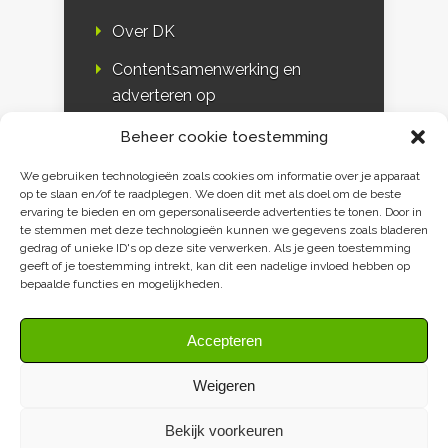
Over DK
Contentsamenwerking en
adverteren op
Duurzaamheidskompas
Beheer cookie toestemming
Bloggers
We gebruiken technologieën zoals cookies om informatie over je apparaat
op te slaan en/of te raadplegen. We doen dit met als doel om de beste
DK & media
ervaring te bieden en om gepersonaliseerde advertenties te tonen. Door in
te stemmen met deze technologieën kunnen we gegevens zoals bladeren
Disclaimer
gedrag of unieke ID's op deze site verwerken. Als je geen toestemming
geeft of je toestemming intrekt, kan dit een nadelige invloed hebben op
Privacy verklaring
bepaalde functies en mogelijkheden.
Contact
Accepteren
Weigeren
Bekijk voorkeuren
Duurzaamheidskompas 2009-2026