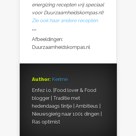
energizing recepten vrij speciaal
voor Duurzaamheidskompas.nl!
Zie ook haar andere recepten.
***
Afbeeldingen:
Duurzaamheidskompas.nl
Author:
Kerime
Enfez i.o. |Food lover & Food
blogger | Traditie met
hedendaags tintje | Ambitieus |
Nieuwsgierig naar 1001 dingen |
Ras optimist