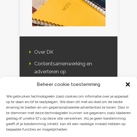
Over DK
Contentsamenwerking en
adverteren op
Duurzaamheidskompas
Beheer cookie toestemming
Bloggers
We gebruiken technologieën zoals cookies om informatie over je apparaat
op te slaan en/of te raadplegen. We doen dit met als doel om de beste
DK & media
ervaring te bieden en om gepersonaliseerde advertenties te tonen. Door in
te stemmen met deze technologieën kunnen we gegevens zoals bladeren
Disclaimer
gedrag of unieke ID's op deze site verwerken. Als je geen toestemming
geeft of je toestemming intrekt, kan dit een nadelige invloed hebben op
Privacy verklaring
bepaalde functies en mogelijkheden.