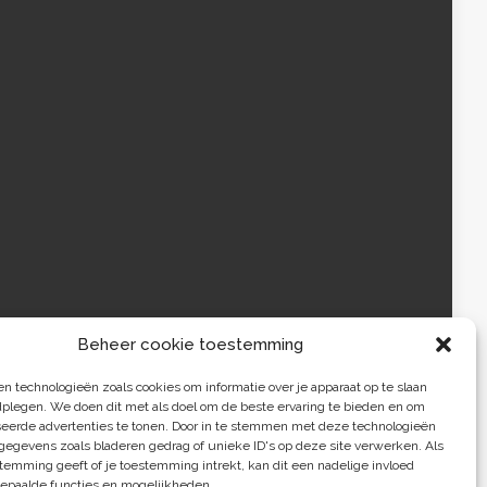
Beheer cookie toestemming
 technologieën zoals cookies om informatie over je apparaat op te slaan
Duurzaamheidskompas 2009-2026
dplegen. We doen dit met als doel om de beste ervaring te bieden en om
seerde advertenties te tonen. Door in te stemmen met deze technologieën
egevens zoals bladeren gedrag of unieke ID's op deze site verwerken. Als
temming geeft of je toestemming intrekt, kan dit een nadelige invloed
epaalde functies en mogelijkheden.