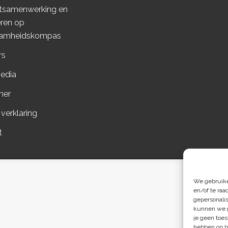
tsamenwerking en
ren op
amheidskompas
rs
edia
mer
 verklaring
t
We gebruiken
en/of te raa
gepersonali
kunnen we g
je geen toes
hebben op b