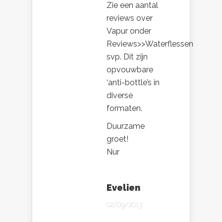
Zie een aantal
reviews over
Vapur onder
Reviews>>Waterflessen
svp. Dit zijn
opvouwbare
‘anti-bottle’s in
diverse
formaten.
Duurzame
groet!
Nur
Evelien
02/09/2013