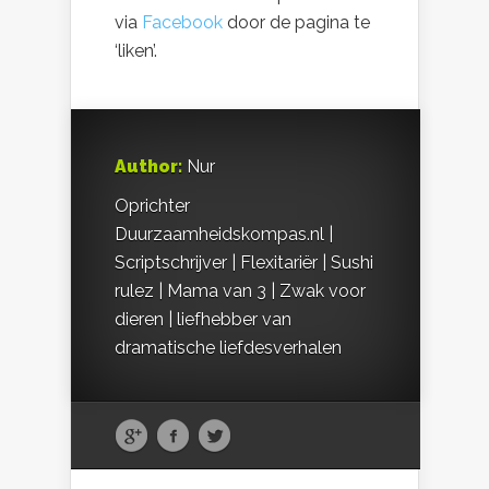
via
Facebook
door de pagina te
‘liken’.
Author:
Nur
Oprichter
Duurzaamheidskompas.nl |
Scriptschrijver | Flexitariër | Sushi
rulez | Mama van 3 | Zwak voor
dieren | liefhebber van
dramatische liefdesverhalen