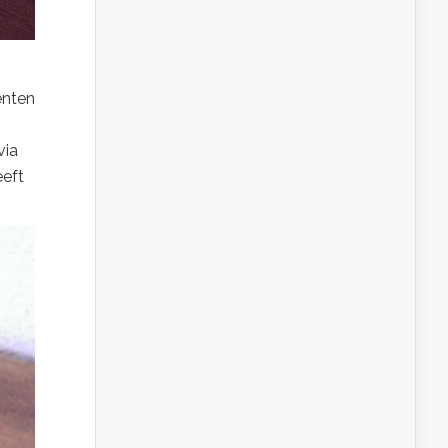
enten
via
eeft