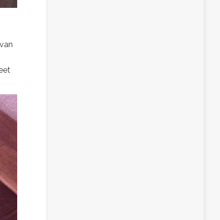
 van
eet