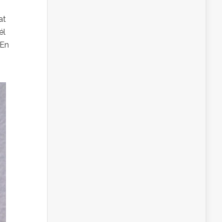
at
él
 En