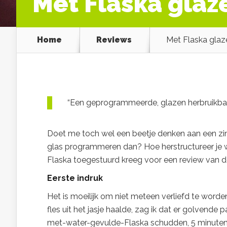
Met Flaska glaz
Home
Reviews
Met Flaska glaz
“Een geprogrammeerde, glazen herbruikbar
Doet me toch wel een beetje denken aan een zin
glas programmeren dan? Hoe herstructureer je w
Flaska toegestuurd kreeg voor een review van 
E
erst
e indruk
Het is moeilijk om niet meteen verliefd te worde
fles uit het jasje haalde, zag ik dat er golvende
met-water-gevulde-Flaska schudden, 5 minuten 