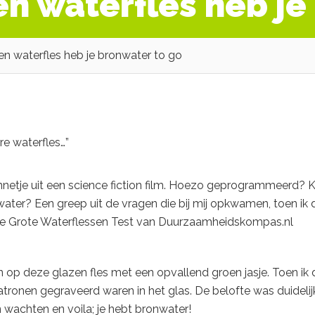
en waterfles heb je
en waterfles heb je bronwater to go
e waterfles…”
netje uit een
science fiction film. Hoezo geprogrammeerd? K
ater? Een greep uit de vragen die bij mij opkwamen, toen ik 
de Grote Waterflessen Test van Duurzaamheidskompas.nl
n op deze glazen fles met een opvallend groen jasje. Toen ik 
 patronen gegraveerd waren in het glas. De belofte was duidelij
wachten en voila; je hebt bronwater!