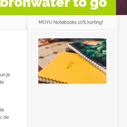
 bronwater to go
MOYU Notebooks 10% korting!
un je
de
de
k: de