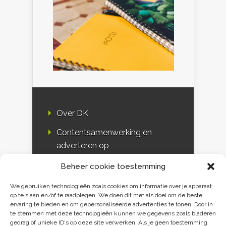
Over DK
Contentsamenwerking en
adverteren op
Duurzaamheidskompas
Beheer cookie toestemming
Bloggers
We gebruiken technologieën zoals cookies om informatie over je apparaat
op te slaan en/of te raadplegen. We doen dit met als doel om de beste
DK & media
ervaring te bieden en om gepersonaliseerde advertenties te tonen. Door in
te stemmen met deze technologieën kunnen we gegevens zoals bladeren
Disclaimer
gedrag of unieke ID's op deze site verwerken. Als je geen toestemming