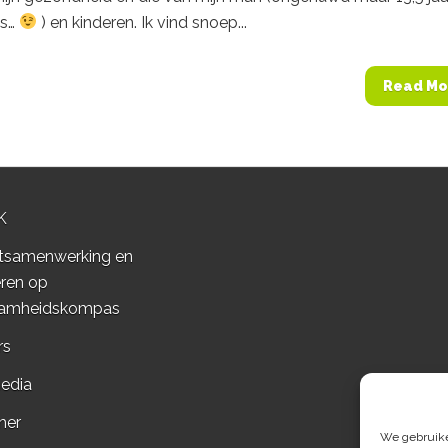
us…
) en kinderen. Ik vind snoep...
Read Mo
K
tsamenwerking en
ren op
amheidskompas
rs
edia
mer
We gebruiken