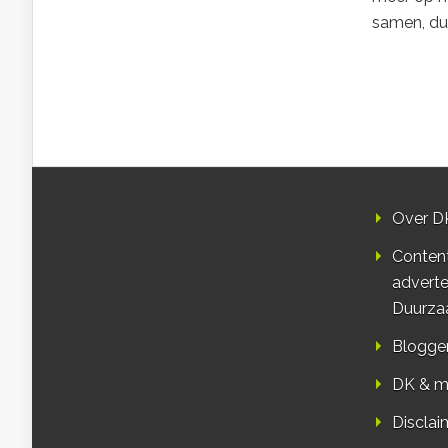
samen, d
Over D
Conten
adverte
Duurza
Blogge
DK & m
Disclai