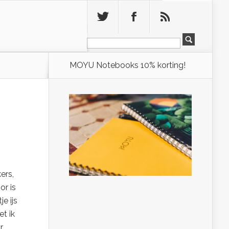
Leeg
MOYU Notebooks 10% korting!
ers,
or is
e ijs
t ik
r