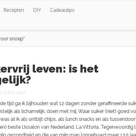
Recepten
DIY
Cadeautips
voor snoep"
ervrij leven: is het
elijk?
JUN 2, 2014
 tijd ga ik bijhouden wat 12 dagen zonder geraffineerde suik
telijk als lichamelijk, doen met mij. Waar suiker (niet) goed vo
was at ik als ontbijt chips, als lunch snacks en als tussendoortj
en) beste IJssalon van Nederland, La Vittoria. Tegenwoordig le
ijn gezondheid en die van mijn man (ongehuwd maar 13,5 jaa