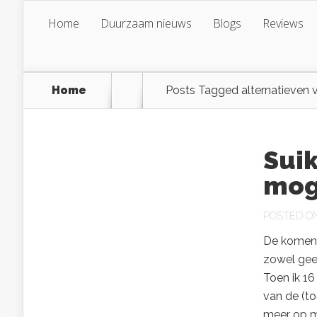
Home
Duurzaam nieuws
Blogs
Reviews
Home
Posts Tagged
alternatieven 
Suik
mog
POSTED ON 
De komende
zowel gees
Toen ik 16 
van de (to
meer op m