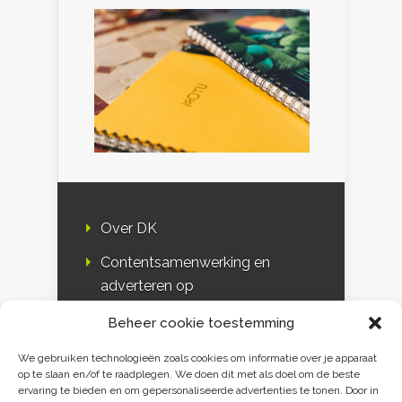
Over DK
Contentsamenwerking en
adverteren op
Duurzaamheidskompas
Beheer cookie toestemming
Bloggers
We gebruiken technologieën zoals cookies om informatie over je apparaat
op te slaan en/of te raadplegen. We doen dit met als doel om de beste
DK & media
ervaring te bieden en om gepersonaliseerde advertenties te tonen. Door in