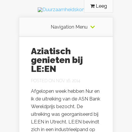
Leeg
Navigation Menu
Aziatisch
genieten bij
LE:EN
POSTED ON NOV 16, 2014
Afgelopen week hebben Nur en
ik de uitreiking van de ASN Bank
Wereldprijs bezocht. De
uitreiking was georganiseerd bij
LE:EN in Utrecht. LE:EN bevindt
zich in een industrieelpand op