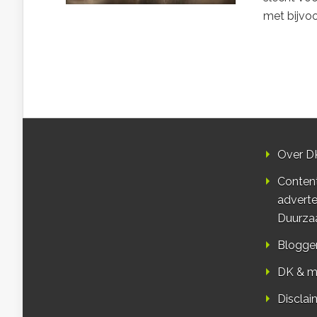
met bijvoo
Over D
Conten
adverte
Duurza
Blogge
DK & m
Disclai