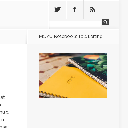
Leeg
MOYU Notebooks 10% korting!
dat
n
huid
jn
 gaat