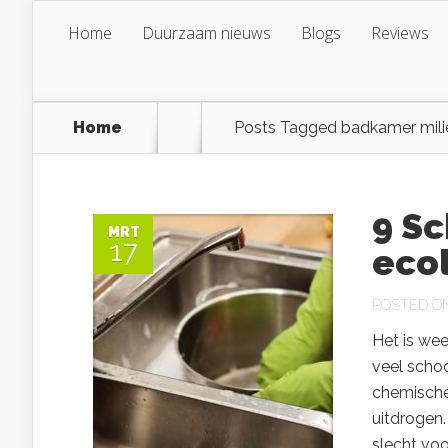
Home
Duurzaam nieuws
Blogs
Reviews
Home
Posts Tagged
badkamer mili
9 S
MRT
17
eco
POSTED ON 
Het is wee
veel scho
chemische 
uitdrogen.
slecht voo