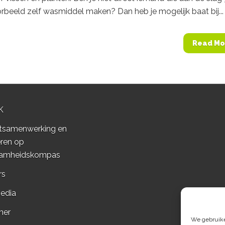
rbeeld zelf wasmiddel maken? Dan heb je mogelijk baat bij...
Read Mo
K
tsamenwerking en
ren op
amheidskompas
rs
edia
mer
We gebruiken