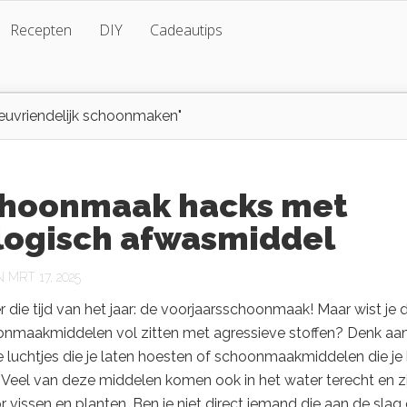
Recepten
DIY
Cadeautips
euvriendelijk schoonmaken"
choonmaak hacks met
logisch afwasmiddel
MRT 17, 2025
r die tijd van het jaar: de voorjaarsschoonmaak! Maar wist je 
onmaakmiddelen vol zitten met agressieve stoffen? Denk aa
luchtjes die je laten hoesten of schoonmaakmiddelen die je 
 Veel van deze middelen komen ook in het water terecht en zi
r vissen en planten. Ben je niet direct iemand die aan de slag