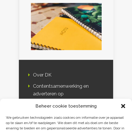
Over DK
Contentsamenwerking en
adverteren op
Duurzaamheidskompas
Beheer cookie toestemming
Bloggers
We gebruiken technologieën zoals cookies om informatie over je apparaat
op te slaan en/of te raadplegen. We doen dit met als doel om de beste
DK & media
ervaring te bieden en om gepersonaliseerde advertenties te tonen. Door in