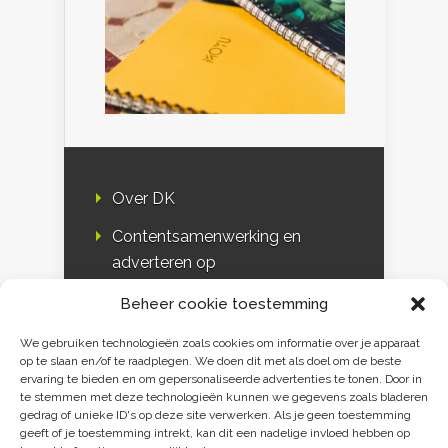
Over DK
Contentsamenwerking en
adverteren op
Duurzaamheidskompas
Beheer cookie toestemming
Bloggers
We gebruiken technologieën zoals cookies om informatie over je apparaat
op te slaan en/of te raadplegen. We doen dit met als doel om de beste
DK & media
ervaring te bieden en om gepersonaliseerde advertenties te tonen. Door in
te stemmen met deze technologieën kunnen we gegevens zoals bladeren
Disclaimer
gedrag of unieke ID's op deze site verwerken. Als je geen toestemming
geeft of je toestemming intrekt, kan dit een nadelige invloed hebben op
Privacy verklaring