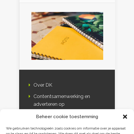
Over DK
Contentsamenwerking en
adverteren op
Duurzaamheidskompas
Beheer cookie toestemming
Bloggers
We gebruiken technologieën zoals cookies om informatie over je apparaat
op te slaan en/of te raadplegen. We doen dit met als doel om de beste