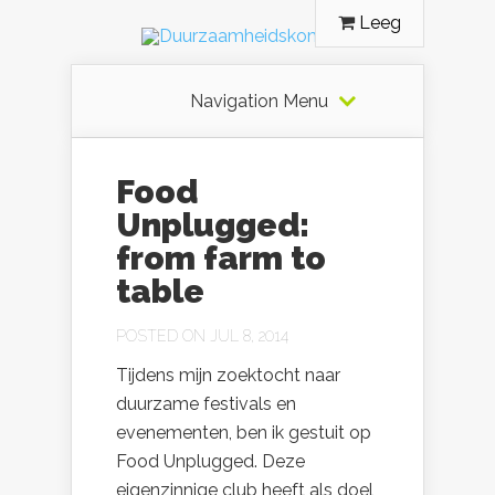
Leeg
Navigation Menu
Food
Unplugged:
from farm to
table
POSTED ON JUL 8, 2014
Tijdens mijn zoektocht naar
duurzame festivals en
evenementen, ben ik gestuit op
Food Unplugged. Deze
eigenzinnige club heeft als doel