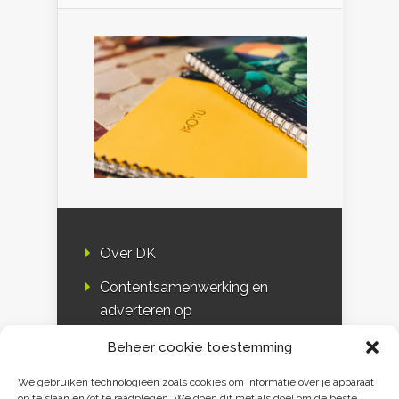
Over DK
Contentsamenwerking en
adverteren op
Duurzaamheidskompas
Beheer cookie toestemming
Bloggers
We gebruiken technologieën zoals cookies om informatie over je apparaat
op te slaan en/of te raadplegen. We doen dit met als doel om de beste