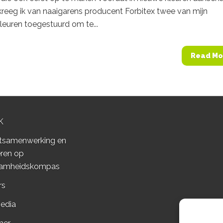
kreeg ik van naaigarens producent Forbitex twee van mijn
kleuren toegestuurd om te...
Read Mo
K
tsamenwerking en
ren op
amheidskompas
rs
edia