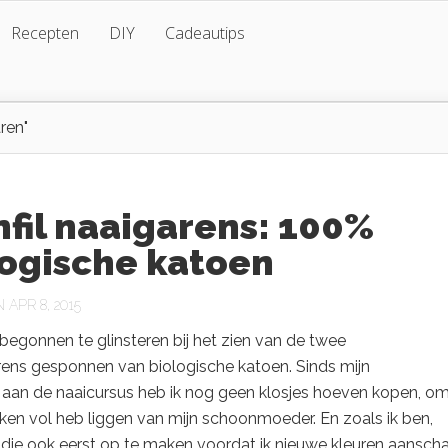
Recepten
DIY
Cadeautips
ren"
fil naaigarens: 100%
logische katoen
APR 8, 2015
begonnen te glinsteren bij het zien van de twee
rens gesponnen van biologische katoen. Sinds mijn
aan de naaicursus heb ik nog geen klosjes hoeven kopen, o
ken vol heb liggen van mijn schoonmoeder. En zoals ik ben,
 die ook eerst op te maken voordat ik nieuwe kleuren aanscha