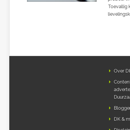
Toevallig 
lievelings
Over D
Conten
adverte
Duurza
Blogge
DK & m