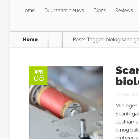
Home
Duurzaam nieuws
Blogs
Reviews
Home
Posts Tagged
biologische ga
Scan
APR
08
bio
POSTED ON 
Mijn ogen 
Scanfil ga
deelname 
ik nog bak
probeer ik