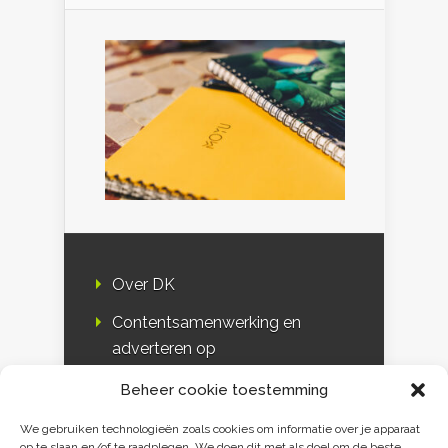
Over DK
Contentsamenwerking en
adverteren op
Duurzaamheidskompas
Beheer cookie toestemming
Bloggers
We gebruiken technologieën zoals cookies om informatie over je apparaat
op te slaan en/of te raadplegen. We doen dit met als doel om de beste