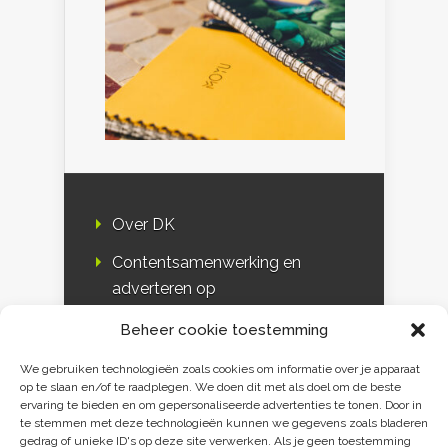
Over DK
Contentsamenwerking en
adverteren op
Duurzaamheidskompas
Beheer cookie toestemming
Bloggers
We gebruiken technologieën zoals cookies om informatie over je apparaat
op te slaan en/of te raadplegen. We doen dit met als doel om de beste
DK & media
ervaring te bieden en om gepersonaliseerde advertenties te tonen. Door in
te stemmen met deze technologieën kunnen we gegevens zoals bladeren
Disclaimer
gedrag of unieke ID's op deze site verwerken. Als je geen toestemming