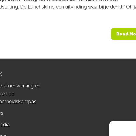
sluiting. De Lunchskin is een uitvinding waarbij je denkt ‘ Oh j
Read Mo
K
tsamenwerking en
ren op
amheidskompas
rs
edia