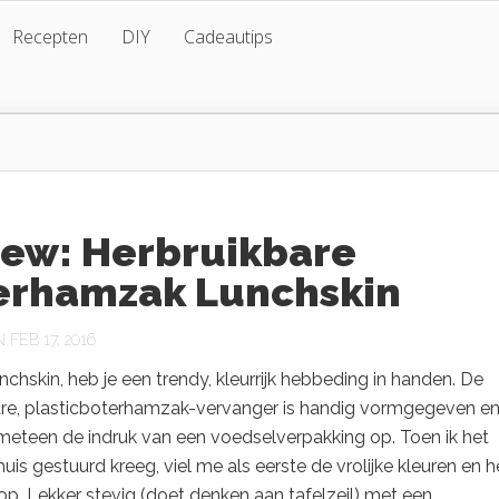
Recepten
DIY
Cadeautips
iew: Herbruikbare
erhamzak Lunchskin
FEB 17, 2016
chskin, heb je een trendy, kleurrijk hebbeding in handen. De
are, plasticboterhamzak-vervanger is handig vormgegeven e
meteen de indruk van een voedselverpakking op. Toen ik het
huis gestuurd kreeg, viel me als eerste de vrolijke kleuren en h
op. Lekker stevig (doet denken aan tafelzeil) met een