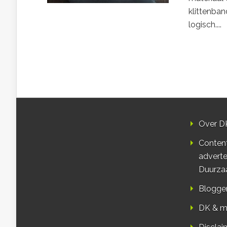
klittenband
logisch....
Over D
Conten
adverte
Duurza
Blogge
DK & m