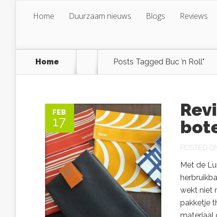
Home
Duurzaam nieuws
Blogs
Reviews
Home
Posts Tagged
Buc ’n Roll"
Rev
FEB
17
bot
POSTED ON 
Met de Lun
herbruikb
wekt niet 
pakketje t
materiaal 