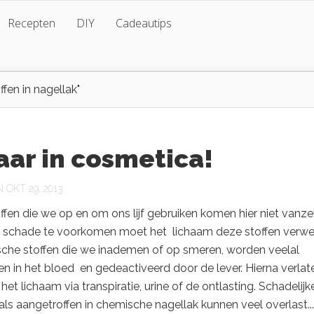
Recepten
DIY
Cadeautips
fen in nagellak"
ar in cosmetica!
OKT 29, 2013
offen die we op en om ons lijf gebruiken komen hier niet vanze
 schade te voorkomen moet het lichaam deze stoffen verwe
che stoffen die we inademen of op smeren, worden veelal
 in het bloed en gedeactiveerd door de lever. Hierna verlat
 het lichaam via transpiratie, urine of de ontlasting. Schadelijk
als aangetroffen in chemische nagellak kunnen veel overlast...