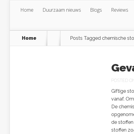
Home
Duurzaam nieuws
Blogs
Reviews
Home
Posts Tagged
chemische stof
Geva
POSTED ON 
Giftige st
vanaf. Om
De chemis
opgenomen
de stoffen
stoffen zo