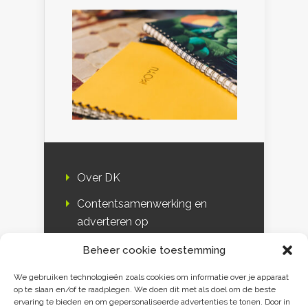
Over DK
Contentsamenwerking en
adverteren op
Duurzaamheidskompas
Beheer cookie toestemming
Bloggers
We gebruiken technologieën zoals cookies om informatie over je apparaat
op te slaan en/of te raadplegen. We doen dit met als doel om de beste
DK & media
ervaring te bieden en om gepersonaliseerde advertenties te tonen. Door in