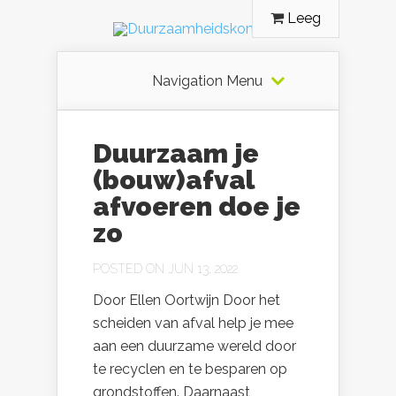
Leeg
Navigation Menu
Duurzaam je
(bouw)afval
afvoeren doe je
zo
POSTED ON JUN 13, 2022
Door Ellen Oortwijn Door het
scheiden van afval help je mee
aan een duurzame wereld door
te recyclen en te besparen op
grondstoffen. Daarnaast