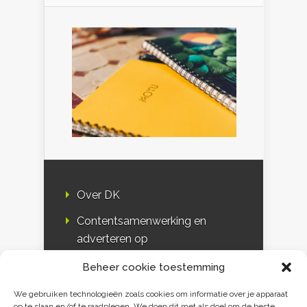
Over DK
Contentsamenwerking en
adverteren op
Duurzaamheidskompas
Beheer cookie toestemming
Bloggers
We gebruiken technologieën zoals cookies om informatie over je apparaat
op te slaan en/of te raadplegen. We doen dit met als doel om de beste