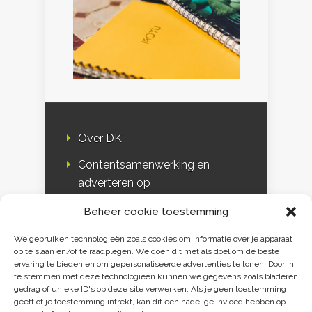
Over DK
Contentsamenwerking en
adverteren op
Duurzaamheidskompas
Beheer cookie toestemming
Bloggers
We gebruiken technologieën zoals cookies om informatie over je apparaat
op te slaan en/of te raadplegen. We doen dit met als doel om de beste
DK & media
ervaring te bieden en om gepersonaliseerde advertenties te tonen. Door in
te stemmen met deze technologieën kunnen we gegevens zoals bladeren
Disclaimer
gedrag of unieke ID's op deze site verwerken. Als je geen toestemming
geeft of je toestemming intrekt, kan dit een nadelige invloed hebben op
Privacy verklaring