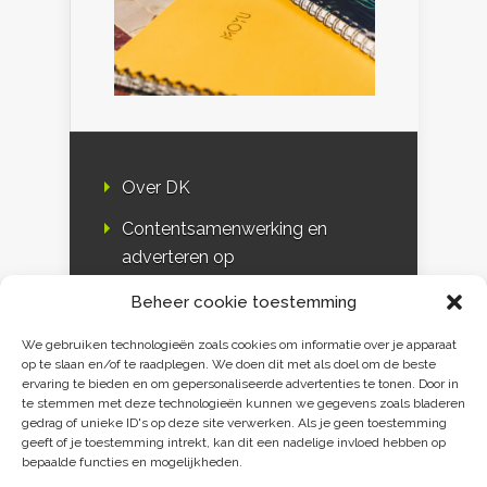
Over DK
Contentsamenwerking en
adverteren op
Duurzaamheidskompas
Beheer cookie toestemming
Bloggers
We gebruiken technologieën zoals cookies om informatie over je apparaat
op te slaan en/of te raadplegen. We doen dit met als doel om de beste
DK & media
ervaring te bieden en om gepersonaliseerde advertenties te tonen. Door in
te stemmen met deze technologieën kunnen we gegevens zoals bladeren
Disclaimer
gedrag of unieke ID's op deze site verwerken. Als je geen toestemming
geeft of je toestemming intrekt, kan dit een nadelige invloed hebben op
Privacy verklaring
bepaalde functies en mogelijkheden.