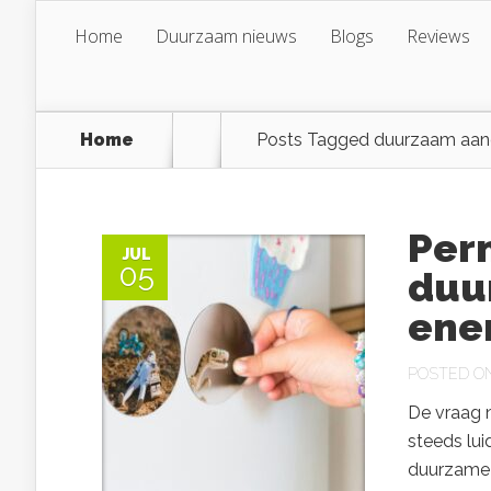
Home
Duurzaam nieuws
Blogs
Reviews
Home
Posts Tagged
duurzaam aand
Per
JUL
05
duu
ene
POSTED ON 
De vraag 
steeds lui
duurzame 