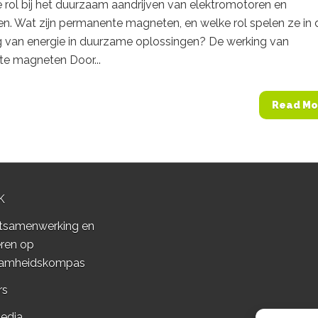
e rol bij het duurzaam aandrijven van elektromotoren en
n. Wat zijn permanente magneten, en welke rol spelen ze in 
ng van energie in duurzame oplossingen? De werking van
e magneten Door...
Read Mo
K
tsamenwerking en
ren op
amheidskompas
rs
edia