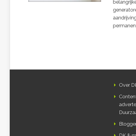
belangrijk
generatore
aandrijvi
permanent
Over D
Conten
adverte
Duurza
Blogge
DK & m