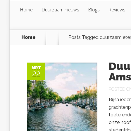
Home
Duurzaam nieuws
Blogs
Reviews
Home
Posts Tagged
duurzaam ete
Duu
MRT
22
Ams
POSTED ON 
Bijna ied
grachtenpa
toeterende
onze hoof
stedentrip