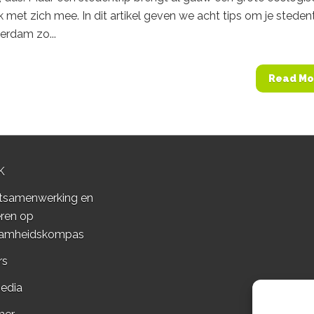
 met zich mee. In dit artikel geven we acht tips om je stedent
erdam zo...
Read Mo
K
tsamenwerking en
ren op
amheidskompas
rs
edia