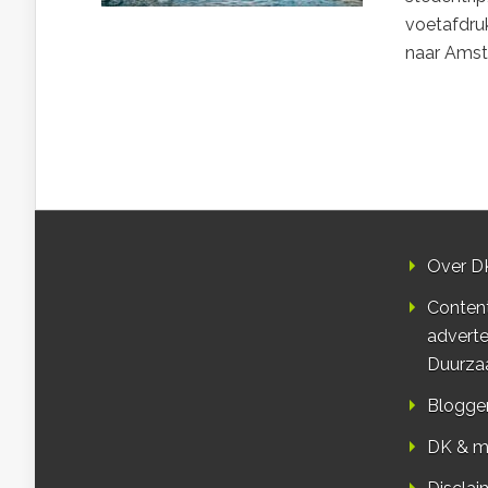
voetafdruk
naar Amst
Over D
Conten
adverte
Duurza
Blogge
DK & m