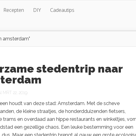
Recepten
DIY
Cadeautips
n amsterdam"
rzame stedentrip naar
terdam
MRT 22, 2019
ereen houdt van deze stad: Amsterdam. Met de scheve
nden, de kleine straatjes, de honderdduizenden fietsers,
 trams en overdaad aan hippe restaurants en winkeltjes, vor
dstad een gezellige chaos. Een leuke bestemming voor een
, dus. Maar een stedentrip brengt al gauw een grote ecologi