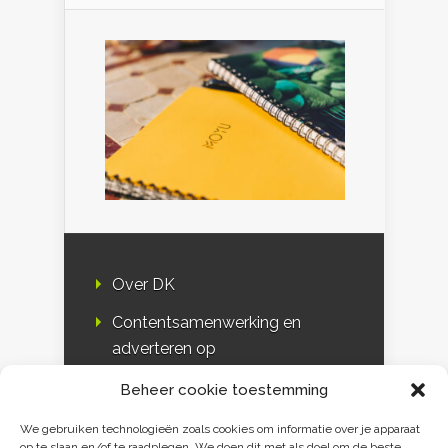
Over DK
Contentsamenwerking en
adverteren op
Duurzaamheidskompas
Beheer cookie toestemming
Bloggers
We gebruiken technologieën zoals cookies om informatie over je apparaat
op te slaan en/of te raadplegen. We doen dit met als doel om de beste