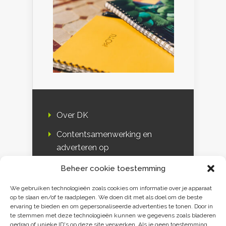
Over DK
Contentsamenwerking en
adverteren op
Duurzaamheidskompas
Beheer cookie toestemming
Bloggers
We gebruiken technologieën zoals cookies om informatie over je apparaat
op te slaan en/of te raadplegen. We doen dit met als doel om de beste
DK & media
ervaring te bieden en om gepersonaliseerde advertenties te tonen. Door in
te stemmen met deze technologieën kunnen we gegevens zoals bladeren
Disclaimer
gedrag of unieke ID's op deze site verwerken. Als je geen toestemming