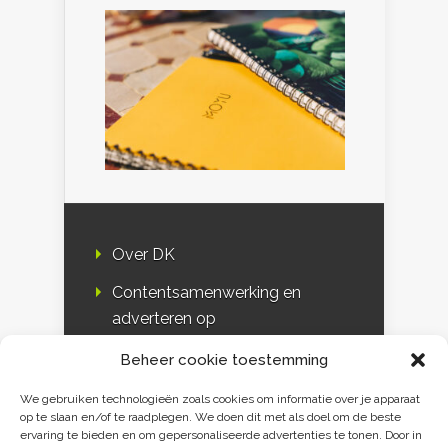
Over DK
Contentsamenwerking en
adverteren op
Duurzaamheidskompas
Beheer cookie toestemming
Bloggers
We gebruiken technologieën zoals cookies om informatie over je apparaat
op te slaan en/of te raadplegen. We doen dit met als doel om de beste
DK & media
ervaring te bieden en om gepersonaliseerde advertenties te tonen. Door in